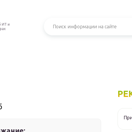
 ИТ и
рах
РЕ
б
При
жание: