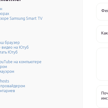
ин
Фе
зорах
зоре Samsung Smart TV
Как
аш браузер
е видео на Ютуб
тать Ютуб
ouTube на компьютере
ером
мауэром
hosts
 провайдером
ентариев
Поч
инс