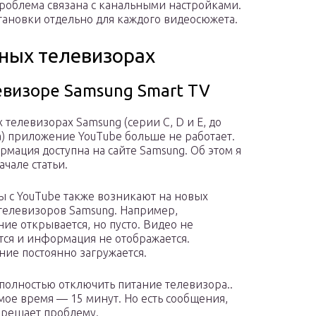
роблема связана с канальными настройками.
тановки отдельно для каждого видеосюжета.
ных телевизорах
евизоре Samsung Smart TV
 телевизорах Samsung (серии C, D и E, до
а) приложение YouTube больше не работает.
рмация доступна на сайте Samsung. Об этом я
ачале статьи.
 с YouTube также возникают на новых
телевизоров Samsung. Например,
ие открывается, но пусто. Видео не
тся и информация не отображается.
ие постоянно загружается.
. полностью отключить питание телевизора..
мое время — 15 минут. Но есть сообщения,
 решает проблему.