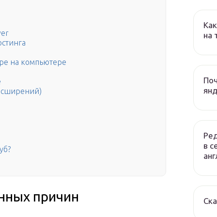
Как
yer
на
остинга
ере на компьютере
Поч
е
янд
асширений)
Ред
в с
уб?
анг
нных причин
Ска