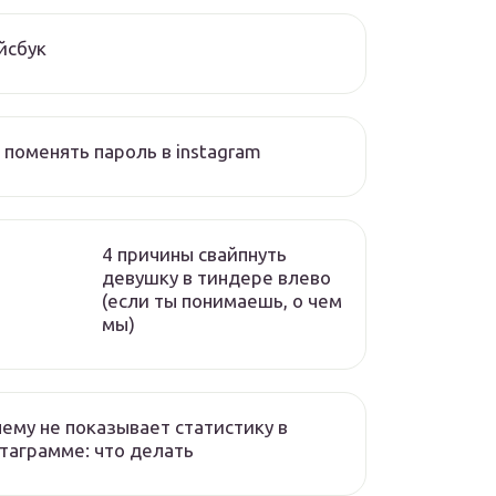
йсбук
 поменять пароль в instagram
4 причины свайпнуть
девушку в тиндере влево
(если ты понимаешь, о чем
мы)
ему не показывает статистику в
таграмме: что делать