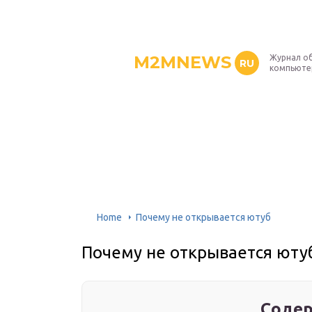
M2MNEWS
Журнал об
RU
компьюте
Home
Почему не открывается ютуб
Почему не открывается юту
Содер