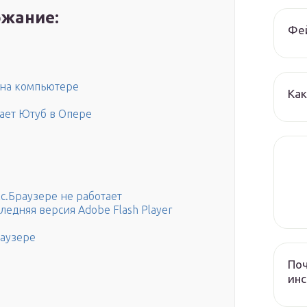
жание:
Фе
 на компьютере
Как
ает Ютуб в Опере
с.Браузере не работает
ледняя версия Adobe Flash Player
раузере
Поч
инс