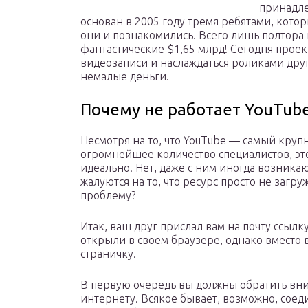
принадле
основан в 2005 году тремя ребятами, которы
они и познакомились. Всего лишь полтора г
фантастические $1,65 млрд! Сегодня проек
видеозаписи и наслаждаться роликами друг
немалые деньги.
Почему не работает YouTub
Несмотря на то, что YouTube — самый круп
огромнейшее количество специалистов, это 
идеально. Нет, даже с ним иногда возника
жалуются на то, что ресурс просто не загр
проблему?
Итак, ваш друг прислал вам на почту ссыл
открыли в своем браузере, однако вместо 
страничку.
В первую очередь вы должны обратить вни
интернету. Всякое бывает, возможно, соед