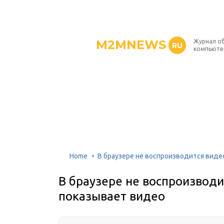
M2MNEWS
Журнал об
RU
компьюте
Home
В браузере не воспроизводится виде
В браузере не воспроизводи
показывает видео