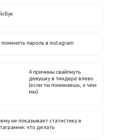
йсбук
 поменять пароль в instagram
4 причины свайпнуть
девушку в тиндере влево
(если ты понимаешь, о чем
мы)
ему не показывает статистику в
таграмме: что делать