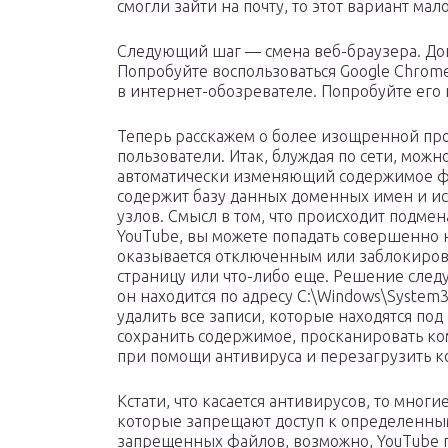
смогли зайти на почту, то этот вариант ма
Следующий шаг — смена веб-браузера. Допус
Попробуйте воспользоваться Google Chrom
в интернет-обозревателе. Попробуйте его 
Теперь расскажем о более изощренной проб
пользователи. Итак, блуждая по сети, можн
автоматически изменяющий содержимое фа
содержит базу данных доменных имен и исп
узлов. Смысл в том, что происходит подме
YouTube, вы можете попадать совершенно н
оказывается отключенным или заблокиров
страницу или что-либо еще. Решение след
он находится по адресу C:\Windows\System32
удалить все записи, которые находятся под
сохранить содержимое, просканировать к
при помощи антивируса и перезагрузить ко
Кстати, что касается антивирусов, то мно
которые запрещают доступ к определенны
запрещенных файлов, возможно, YouTube по