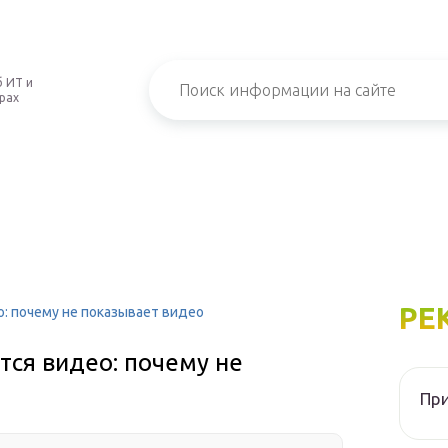
 ИТ и
рах
РЕ
о: почему не показывает видео
тся видео: почему не
При