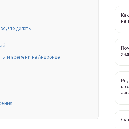
Как
на
ре, что делать
ний
Поч
янд
ты и времени на Андроиде
й
Ред
в с
анг
рения
Ска