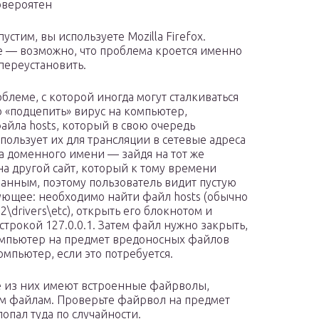
ловероятен
тим, вы используете Mozilla Firefox.
e — возможно, что проблема кроется именно
переустановить.
леме, с которой иногда могут сталкиваться
о «подцепить» вирус на компьютер,
йла hosts, который в свою очередь
ользует их для трансляции в сетевые адреса
на доменного имени — зайдя на тот же
а другой сайт, который к тому времени
анным, поэтому пользователь видит пустую
ующее: необходимо найти файл hosts (обычно
\drivers\etc), открыть его блокнотом и
 строкой 127.0.0.1. Затем файл нужно закрыть,
омпьютер на предмет вредоносных файлов
мпьютер, если это потребуется.
гие из них имеют встроенные файрволы,
м файлам. Проверьте файрвол на предмет
пал туда по случайности.