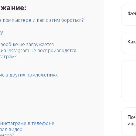
жание:
Фе
 компьютере и как с этим бороться?
ту
Как
 вообще не загружается
из Instagram не воспроизводятся.
таграм?
рис в других приложениях
Поч
инс
 инстаграме в телефоне
езал видео
видео?