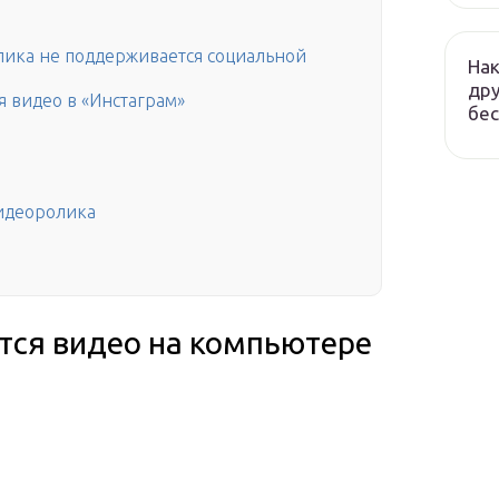
лика не поддерживается социальной
Нак
дру
я видео в «Инстаграм»
бес
идеоролика
тся видео на компьютере