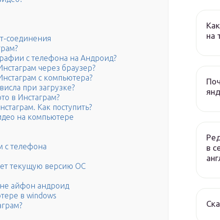
Как
на
ет-соединения
грам?
графии с телефона на Андроид?
Инстаграм через браузер?
 Инстаграм с компьютера?
Поч
ависла при загрузке?
янд
то в Инстаграм?
стаграм. Как поступить?
идео на компьютере
Ред
м с телефона
в с
анг
ает текущую версию ОС
не айфон андроид
тере в windows
Ска
аграм?