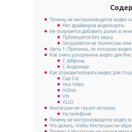
Содер
Почему не воспроизводится видео на
Нет драйверов видеокарты
Не получается добавить ролик в лен
Публикуется без звука
Загружается не полностью или
Часть 1: Причины, по которым видео 
Как снять ускоренное видео для Инс
С Айфона
С Андроида
Как отредактировать видео для сто
Cap Cut
Viva Video
InShot
VN
VLLO
Инстаграм не грузит истории
На телефоне
Почему не воспроизводится видео в
Что делать, чтобы Инстаграм не обр
Почему в Инстаграм не загружается 