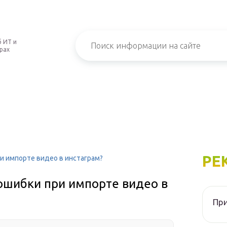
 ИТ и
рах
РЕ
ри импорте видео в инстаграм?
 ошибки при импорте видео в
При