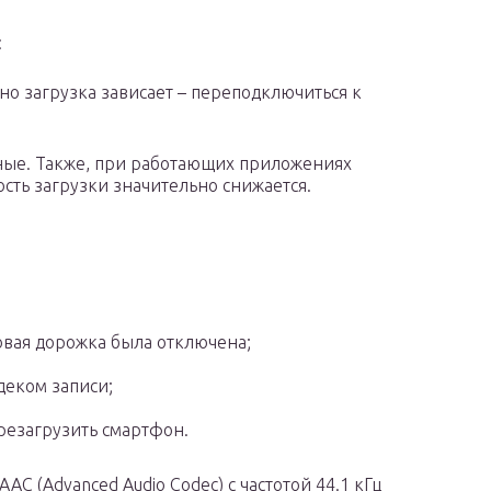
:
но загрузка зависает – переподключиться к
ные. Также, при работающих приложениях
ость загрузки значительно снижается.
овая дорожка была отключена;
деком записи;
резагрузить смартфон.
AC (Advanced Audio Codec) с частотой 44.1 кГц