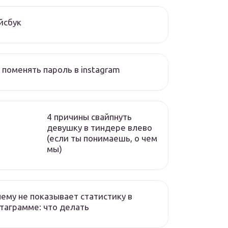
йсбук
 поменять пароль в instagram
4 причины свайпнуть
девушку в тиндере влево
(если ты понимаешь, о чем
мы)
ему не показывает статистику в
таграмме: что делать