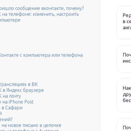
пришло сообщение вконтакте, почему?
 на телефоне: изменить, настроить
Ред
мпьютере
в с
анг
Поч
Контакте с компьютера или телефона
инс
трансляциях в ВК
Нак
 в Яндекс браузере
дру
 на почту
бес
на iPhone Post
К в Сафари
й
ений?
 на новое письмо в цепочке
Поч