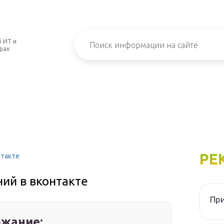
 ИТ и
рах
РЕ
нтакте
ий в вконтакте
При
жание: