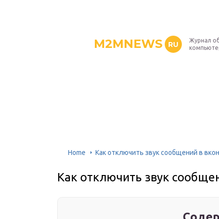
M2MNEWS
Журнал об
RU
компьюте
Home
Как отключить звук сообщений в вко
Как отключить звук сообщен
Содер