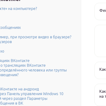
кте» на компьютере?
Фе
 сообщениях
имер, при просмотре видео в браузере?
узеров
охо
яциях ВКонтакте
о трансляциях ВКонтакте
Как
 определённого человека или группы
повещения?
ВКонтакте на андроид
Как
рез Панель управления Windows 10
на
 через раздел Параметры
общения в ВК