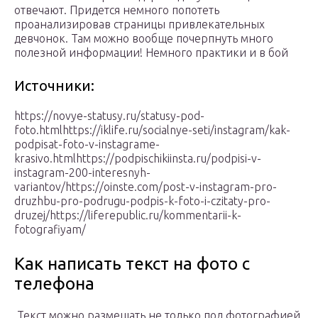
отвечают. Придется немного попотеть
проанализировав страницы привлекательных
девчонок. Там можно вообще почерпнуть много
полезной информации! Немного практики и в бой
Источники:
https://novye-statusy.ru/statusy-pod-
foto.htmlhttps://iklife.ru/socialnye-seti/instagram/kak-
podpisat-foto-v-instagrame-
krasivo.htmlhttps://podpischikiinsta.ru/podpisi-v-
instagram-200-interesnyh-
variantov/https://oinste.com/post-v-instagram-pro-
druzhbu-pro-podrugu-podpis-k-foto-i-czitaty-pro-
druzej/https://liferepublic.ru/kommentarii-k-
fotografiyam/
Как написать текст на фото с
телефона
Текст можно размещать не только под фотографией,