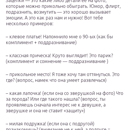
Зацепки — это какие либо детали ее на фото,
которые можно прикольно обыграть. Юмор, флирт,
подразнить, возмутить — это хорошо вызывает
эмоции. А это как раз нам и нужно! Вот тебе
несколько примеров:
– клевое платье! Напомнило мне о 90-ых (как бы
комплимент + поддразнивание)
– классная прическа! Круто выглядит! Это парик?
(комплимент и сомнение — поддразнивание )
– прикольное место! Я тоже хочу там оттянуться. Это
где? (вопрос, намек что она умеет развлечься)
– какая лапочка! (если она со зверушкой на фото) Что
за порода? Или где такого нашла? (вопрос, ты
проявляешь сначала интерес не к девушке, а
зверушке и она не ставит «защиту»)
– милая подружка! (если она с подругой)
познакомишь? (внимание не к ней, а подруге =