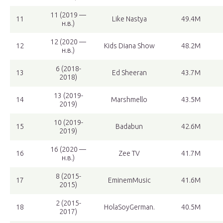
11 (2019 —
11
Like Nastya
49.4M
н.в.)
12 (2020 —
12
Kids Diana Show
48.2M
н.в.)
6 (2018-
13
Ed Sheeran
43.7M
2018)
13 (2019-
14
Marshmello
43.5M
2019)
10 (2019-
15
Badabun
42.6M
2019)
16 (2020 —
16
Zee TV
41.7M
н.в.)
8 (2015-
17
EminemMusic
41.6M
2015)
2 (2015-
18
HolaSoyGerman.
40.5M
2017)