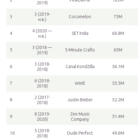
2
PewDiePie
103M
2019)
3 (2019-
3
Cocomelon
75M
н.в.)
4 (2020 —
4
SET India
66.8M
н.в.)
3 (2018 —
5
5-Minute Crafts
65M
2019)
3 (2018-
6
Canal KondZilla
56.1M
2018)
6 (2018-
7
WWE
55.5M
2018)
2 (2017-
8
Justin Bieber
52.2M
2018)
8 (2019-
Zee Music
9
51.4M
2020)
Company
5 (2018-
10
Dude Perfect
49.6M
2018)