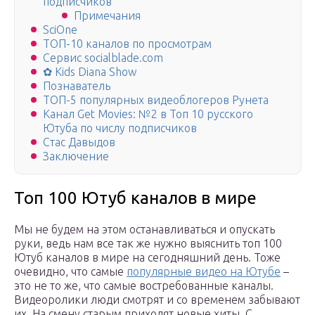
подписчиков
Примечания
SciOne
ТОП-10 каналов по просмотрам
Сервис socialblade.com
✿ Kids Diana Show
Познаватель
ТОП-5 популярных видеоблогеров Рунета
Канал Get Movies: №2 в Топ 10 русского
Ютуба по числу подписчиков
Стас Давыдов
Заключение
Топ 100 Ютуб каналов в мире
Мы не будем на этом останавливаться и опускать
руки, ведь нам все так же нужно выяснить топ 100
Ютуб каналов в мире на сегодняшний день. Тоже
очевидно, что самые
популярные видео на Ютубе
–
это не то же, что самые востребованные каналы.
Видеоролики люди смотрят и со временем забывают
их. На смену старым приходят новые хиты. С