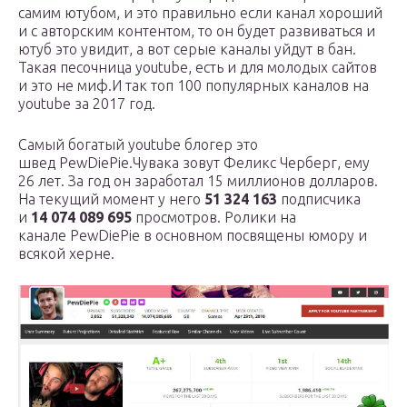
самим ютубом, и это правильно если канал хороший
и с авторским контентом, то он будет развиваться и
ютуб это увидит, а вот серые каналы уйдут в бан.
Такая песочница youtube, есть и для молодых сайтов
и это не миф.И так топ 100 популярных каналов на
youtube за 2017 год.
Самый богатый youtube блогер это
швед PewDiePie.Чувака зовут Феликс Черберг, ему
26 лет. За год он заработал 15 миллионов долларов.
На текущий момент у него
51 324 163
подписчика
и
14 074 089 695
просмотров. Ролики на
канале PewDiePie в основном посвящены юмору и
всякой херне.