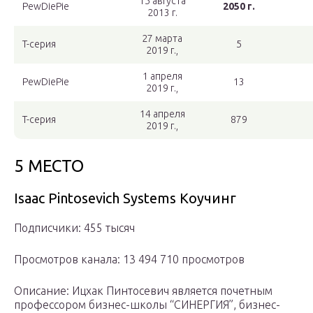
15 августа
PewDiePie
2050 г.
2013 г.
27 марта
T-серия
5
2019 г.,
1 апреля
PewDiePie
13
2019 г.,
14 апреля
T-серия
879
2019 г.,
5 МЕСТО
Isaac Pintosevich Systems Коучинг
Подписчики: 455 тысяч
Просмотров канала: 13 494 710 просмотров
Описание: Ицхак Пинтосевич является почетным
профессором бизнес-школы “СИНЕРГИЯ”, бизнес-