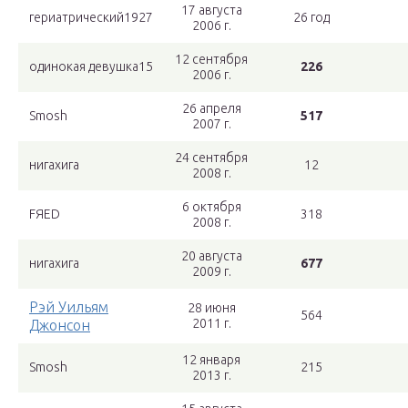
17 августа
гериатрический1927
26 год
2006 г.
12 сентября
одинокая девушка15
226
2006 г.
26 апреля
Smosh
517
2007 г.
24 сентября
нигахига
12
2008 г.
6 октября
FЯED
318
2008 г.
20 августа
нигахига
677
2009 г.
Рэй Уильям
28 июня
564
2011 г.
Джонсон
12 января
Smosh
215
2013 г.