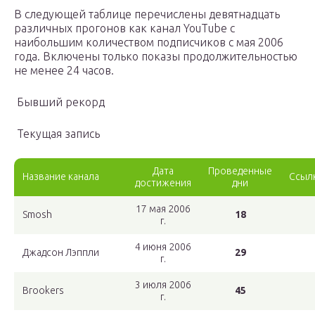
В следующей таблице перечислены девятнадцать
различных прогонов как канал YouTube с
наибольшим количеством подписчиков с мая 2006
года. Включены только показы продолжительностью
не менее 24 часов.
Бывший рекорд
Текущая запись
Дата
Проведенные
Название канала
Ссыл
достижения
дни
17 мая 2006
Smosh
18
г.
4 июня 2006
Джадсон Лэппли
29
г.
3 июля 2006
Brookers
45
г.