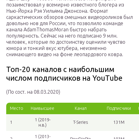
позаимствовал у всемирно известного блогера из
Нью-Йорка Рэя Уильяма Джонсона. Формат
саркастических обзоров смешных видеороликов был
довольно нов для России, что позволило команде
канала AdamThomasMoran быстро набрать
популярность. Сейчас на него подписано 9 млн.
человек, которые по достоинству оценили чувство
юмора и тонкий вкус ютубера, неизменно
снимающего видео на фоне леопардового ковра.
Топ-20 каналов с наибольшим
числом подписчиков на YouTube
(По сост. на 08.03.2020)
Место
Наивысшее
Канал
Подписчики
1 (2019-
1
T-Series
131M
н.в.)
1 (2013-