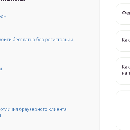
Фе
фон
Как
войти бесплатно без регистрации
Как
ы
на
 отличия браузерного клиента
и