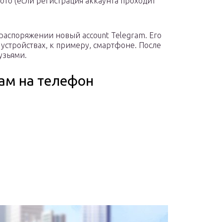
ото (если регистрация аккаунта проходит
распоряжении новый account Telegram. Его
 устройствах, к примеру, смартфоне. После
узьями.
рам на телефон