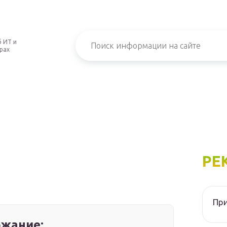
 ИТ и
рах
РЕ
При
жание: