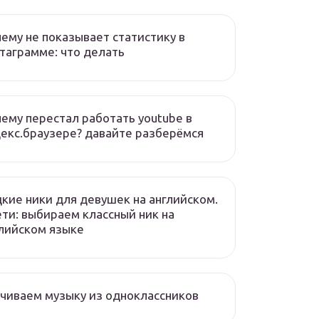
ему не показывает статистику в
таграмме: что делать
ему перестал работать youtube в
екс.браузере? давайте разберёмся
кие ники для девушек на английском.
ети: выбираем классный ник на
лийском языке
чиваем музыку из одноклассников