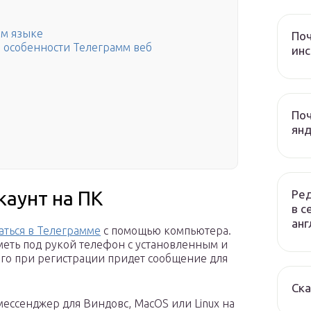
ом языке
Поч
 особенности Телеграмм веб
инс
Поч
янд
Ред
каунт на ПК
в с
анг
аться в Телеграмме
с помощью компьютера.
иметь под рукой телефон с установленным и
го при регистрации придет сообщение для
Ска
ессенджер для Виндовс, MacOS или Linux на