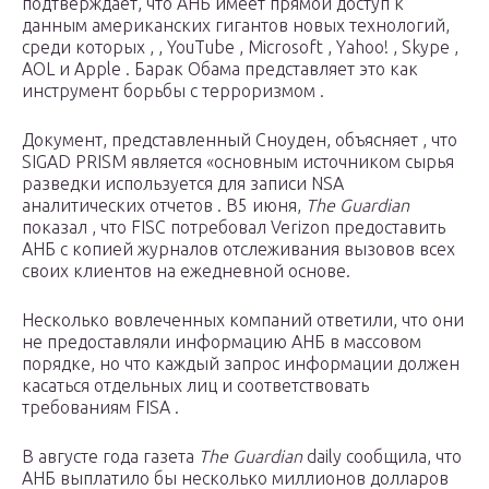
подтверждает, что АНБ имеет прямой доступ к
данным американских гигантов новых технологий,
среди которых , , YouTube , Microsoft , Yahoo! , Skype ,
AOL и Apple . Барак Обама представляет это как
инструмент борьбы с терроризмом .
Документ, представленный Сноуден, объясняет , что
SIGAD PRISM является «основным источником сырья
разведки используется для записи NSA
аналитических отчетов .
В5 июня,
The Guardian
показал , что FISC потребовал Verizon предоставить
АНБ с копией журналов отслеживания вызовов всех
своих клиентов на ежедневной основе.
Несколько вовлеченных компаний ответили, что они
не предоставляли информацию АНБ в массовом
порядке, но что каждый запрос информации должен
касаться отдельных лиц и соответствовать
требованиям FISA .
В августе года газета
The Guardian
daily сообщила, что
АНБ выплатило бы несколько миллионов долларов