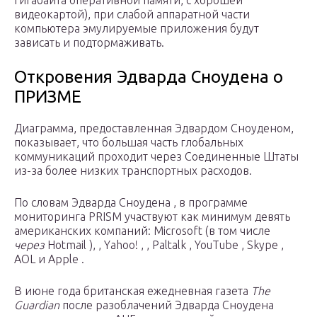
гигабайта оперативной памяти, с хорошей
видеокартой), при слабой аппаратной части
компьютера эмулируемые приложения будут
зависать и подтормаживать.
Откровения Эдварда Сноудена о
ПРИЗМЕ
Диаграмма, предоставленная Эдвардом Сноуденом,
показывает, что большая часть глобальных
коммуникаций проходит через Соединенные Штаты
из-за более низких транспортных расходов.
По словам Эдварда Сноудена , в программе
мониторинга PRISM участвуют как минимум девять
американских компаний: Microsoft (в том числе
через
Hotmail ), , Yahoo! , , Paltalk , YouTube , Skype ,
AOL и Apple .
В июне года британская ежедневная газета
The
Guardian
после разоблачений Эдварда Сноудена