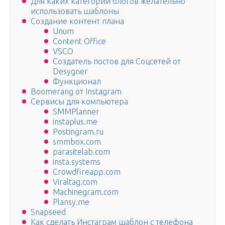
Для каких категорий блогов желательно
использовать шаблоны
Создание контент плана
Unum
Content Office
VSCO
Создатель постов для Соцсетей от
Desygner
Функционал
Boomerang от Instagram
Сервисы для компьютера
SMMPlanner
instaplus.me
Postingram.ru
smmbox.com
parasitelab.com
insta.systems
Crowdfireapp.com
Viraltag.com
Machinegram.com
Plansy.me
Snapseed
Как сделать Инстаграм шаблон с телефона