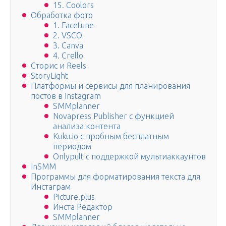
15. Coolors
Обработка фото
1. Facetune
2. VSCO
3. Canva
4. Crello
Сторис и Reels
StoryLight
Платформы и сервисы для планирования
постов в Instagram
SMMplanner
Novapress Publisher с функцией
анализа контента
Kuku.io с пробным бесплатным
периодом
Onlypult с поддержкой мультиаккаунтов
InSMM
Программы для форматирования текста для
Инстаграм
Picture.plus
Инста Редактор
SMMplanner