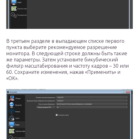
В третьем разделе в выпадающем списке первого
пункта выберите рекомендуемое разрешение
монитора. В следующей строке должны быть такие
же параметры. Затем установите бикубический
фильтр масштабирования и частоту кадров – 30 или
60. Сохраните изменения, нажав «Применить» и
«ОК».