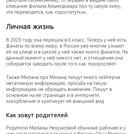
работали бизнесмены), то первым в выдаче было
описание фильма Альмодовара про ту самую кику,
что переводится, как «проститутка».
Личная жизнь
В 2020 году она перешла в 6 класс. Теперь у неё есть
фанаты по всему миру, в России уже многие узнают
её на улице и в школе у неё также много фанатов. На
данный момент у неё никого нет, и отношения она
собирается заводить после того как повзрослеет.
Также Милана про Милану пишут много хейтеров
негативную информацию, просьба на такую
информацию не обращать внимание. Пишут в
основном на её страницах и в интернете,
оскорбление и критикует её внешний вид
Как зовут родителей
Родители Миланы Некрасовой обычные рабочие и у
них среднестатическая семья в России. Отца Миланы