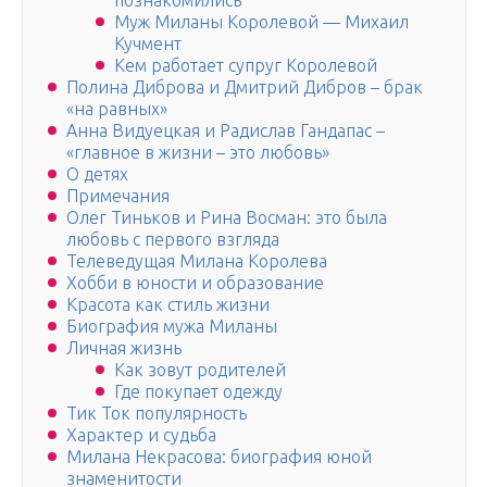
познакомились
Муж Миланы Королевой — Михаил
Кучмент
Кем работает супруг Королевой
Полина Диброва и Дмитрий Дибров – брак
«на равных»
Анна Видуецкая и Радислав Гандапас –
«главное в жизни – это любовь»
О детях
Примечания
Олег Тиньков и Рина Восман: это была
любовь с первого взгляда
Телеведущая Милана Королева
Хобби в юности и образование
Красота как стиль жизни
Биография мужа Миланы
Личная жизнь
Как зовут родителей
Где покупает одежду
Тик Ток популярность
Характер и судьба
Милана Некрасова: биография юной
знаменитости