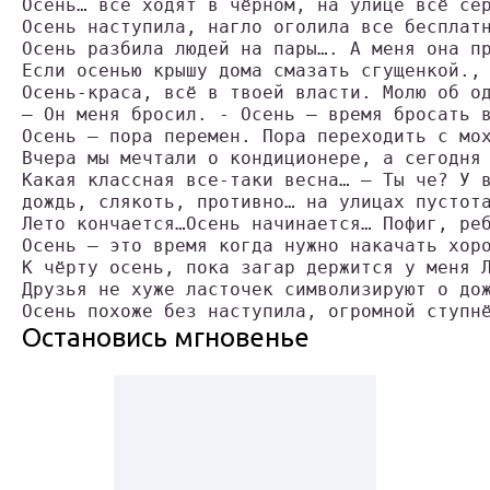
Осень… все ходят в чёрном, на улице всё се
Осень наступила, нагло оголила все бесплат
Осень разбила людей на пары…. А меня она п
Если осенью крышу дома смазать сгущенкой.,
Осень-краса, всё в твоей власти. Молю об о
– Он меня бросил. - Осень – время бросать 
Осень — пора перемен. Пора переходить с мо
Вчера мы мечтали о кондиционере, а сегодня
Какая классная все-таки весна… – Ты че? У 
дождь, слякоть, противно… на улицах пустот
Лето кончается…Осень начинается… Пофиг, ре
Осень – это время когда нужно накачать хор
К чёрту осень, пока загар держится у меня 
Друзья не хуже ласточек символизируют о до
Осень похоже без наступила, огромной ступн
Остановись мгновенье