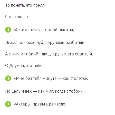
То понять, что понял
Я тоскою…».
«Скатившись с горной высоты,
Лежал на прахе дуб, перунами разбитый;
А с ним и гибкий плющ, кругом его обвитый.
О Дружба, это ты!».
«Мне без тебя минута — как столетье.
Но целый век — как миг, когда с тобой».
«Актеры, правьте ремесло,