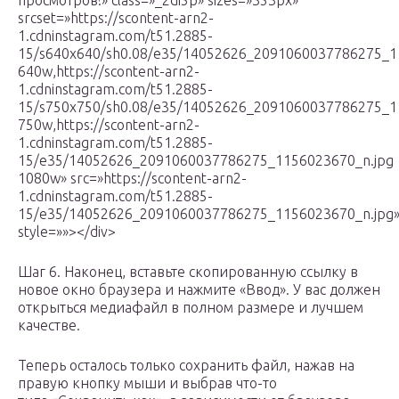
просмотров!» class=»_2di5p» sizes=»353px»
srcset=»https://scontent-arn2-
1.cdninstagram.com/t51.2885-
15/s640x640/sh0.08/e35/14052626_2091060037786275_1
640w,https://scontent-arn2-
1.cdninstagram.com/t51.2885-
15/s750x750/sh0.08/e35/14052626_2091060037786275_1
750w,https://scontent-arn2-
1.cdninstagram.com/t51.2885-
15/e35/14052626_2091060037786275_1156023670_n.jpg
1080w» src=»https://scontent-arn2-
1.cdninstagram.com/t51.2885-
15/e35/14052626_2091060037786275_1156023670_n.jpg
style=»»></div>
Шаг 6. Наконец, вставьте скопированную ссылку в
новое окно браузера и нажмите «Ввод». У вас должен
открыться медиафайл в полном размере и лучшем
качестве.
Теперь осталось только сохранить файл, нажав на
правую кнопку мыши и выбрав что-то