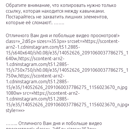
Обратите внимание, что копировать нужно только
ссылку, которая находится между кавычками.
Постарайтесь не захватить лишних элементов,
которые её сломают!. …….
Отличного Вам дня и побольше видео просмотров!»
class=»_2di5p» sizes=»353px» srcset=»https://scontent-
arn2-1.cdninstagram.com/t51.2885-
15/s640x640/sh0.08/e35/14052626_2091060037786275_1
640w,https://scontent-arn2-
1.cdninstagram.com/t51.2885-
15/s750x750/sh0.08/e35/14052626_2091060037786275_1
750w,https://scontent-arn2-
1.cdninstagram.com/t51.2885-
15/e35/14052626_2091060037786275_1156023670_n.jpg
1080w» src=»https://scontent-arn2-
1.cdninstagram.com/t51.2885-
15/e35/14052626_2091060037786275_1156023670_n.jpg
style=»»>
…….. Отличного Вам дня и побольше видео